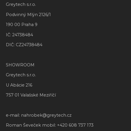
Greytech s.r.o.
Podvinný Mlýn 2126/1
190 00 Praha 9
IČ: 24738484
DIČ: CZ24738484
SHOWROOM
Greytech s.r.o.
U Abácie 216
757 01 Valašské Meziříčí
e-mail:
nahrobek@greytech.cz
Roman Ševeček mobil:
+420 608 737 173