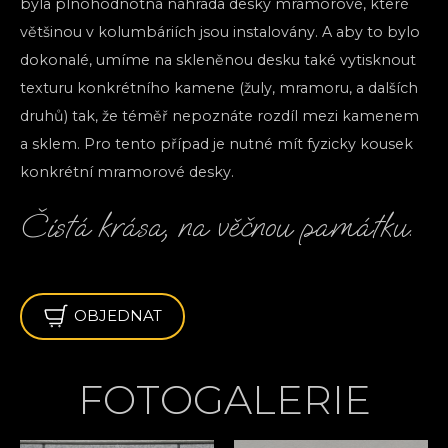
byla plnohodnotná náhrada desky mramorové, které
většinou v kolumbáriích jsou instalovány. A aby to bylo
dokonalé, umíme na skleněnou desku také vytisknout
texturu konkrétního kamene (žuly, mramoru, a dalších
druhů) tak, že téměř nepoznáte rozdíl mezi kamenem
a sklem. Pro tento případ je nutné mít fyzicky kousek
konkrétní mramorové desky.
Čistá krása, na věčnou památku.
OBJEDNAT
FOTOGALERIE